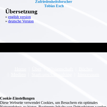
Zufrieden­heit­s­­forscher
Tobias Esch
Übersetzung
»
english version
»
deutsche Version
Home
|
Über
|
Wissenschaft
|
Bücher
|
Medien
|
Start-ups/Consulting
|
Impressum
Cookie-Einstellungen
Diese Webseite verwendet Cookies, um Besuchern ein optimales
Nutzererlebnis zu bieten. Bestimmte Inhalte von Drittanbietern werden