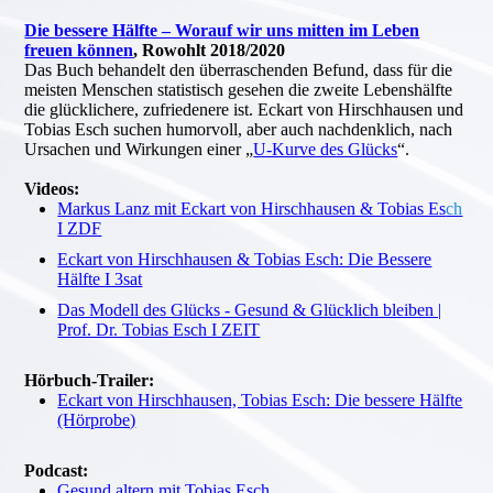
Die bessere Hälfte – Worauf wir uns mitten im Leben
freuen können
, Rowohlt 2018/2020
Das Buch behandelt den überraschenden Befund, dass für die
meisten Menschen statistisch gesehen die zweite Lebenshälfte
die glücklichere, zufriedenere ist. Eckart von Hirschhausen und
Tobias Esch suchen humorvoll, aber auch nachdenklich, nach
Ursachen und Wirkungen einer „
U-Kurve des Glücks
“.
Videos:
Markus Lanz mit Eckart von Hirschhausen & Tobias Es
ch
I ZDF
Eckart von Hirschhausen & Tobias Esch: Die Bessere
Hälfte I 3sat
Das Modell des Glücks - Gesund & Glücklich bleiben |
Prof. Dr. Tobias Esch I ZEIT
Hörbuch-Trailer:
Eckart von Hirschhausen, Tobias Esch: Die bessere Hälfte
(Hörprobe)
Podcast:
Gesund altern mit Tobias Esch